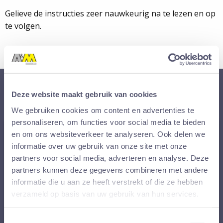
Gelieve de instructies zeer nauwkeurig na te lezen en op
te volgen.
Registreren of inloggen
Deze website maakt gebruik van cookies
We gebruiken cookies om content en advertenties te
personaliseren, om functies voor social media te bieden
en om ons websiteverkeer te analyseren. Ook delen we
informatie over uw gebruik van onze site met onze
partners voor social media, adverteren en analyse. Deze
partners kunnen deze gegevens combineren met andere
Nieuwe klant!
informatie die u aan ze heeft verstrekt of die ze hebben
verzameld op basis van uw gebruik van hun services.
Nog geen account? Maak dan een nieuwe aan.
Gebruik als Company ID:
MobileRepair
Toestemmingsselectie