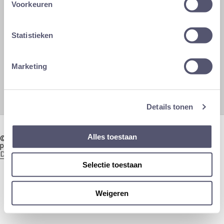
Voorkeuren
Raghenoplein 17/19, 2800 Mechelen
+32 15 45 10 10
Statistieken
info@anm.be
Ma - Vrij: 8u30 - 12u30 | 13u30 - 17u00
Marketing
Zaterdag, zondag en feestdagen gesloten
Details tonen
Webdesign by
TBD Agency
Alles toestaan
© 2015 - 2026 - A&M Mechelen (powered by AXI) | Uw Proximus
partner |
Cookie policy
|
Privacyverklaring
|
Disclaimer
|
Data Act Informatie
|
Algemene voorwaarden
Selectie toestaan
Weigeren