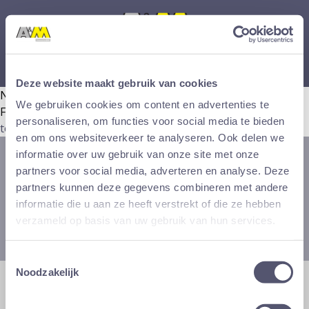
Skip
to
main
Hoofdnavigatie
content
Menu
-
Deze website maakt gebruik van cookies
No front page content has been created yet.
mobile
We gebruiken cookies om content en advertenties te
Follow the
User Guide
to start building your site.
Subscribe
(desktop)
personaliseren, om functies voor social media te bieden
to
en om ons websiteverkeer te analyseren. Ook delen we
informatie over uw gebruik van onze site met onze
Ontvang de A&M nieuwsbrief
partners voor social media, adverteren en analyse. Deze
partners kunnen deze gegevens combineren met andere
E-
informatie die u aan ze heeft verstrekt of die ze hebben
mail
verzameld op basis van uw gebruik van hun services.
Toestemmingsselectie
Noodzakelijk