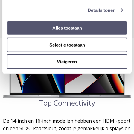
voorzien van drie bundelvormende microfoons van
studiokwaliteit met hoge signaal-ruisverhouding voor
Details tonen
een uitzonderlijke helderheid tijdens opnamen.
Alles toestaan
Selectie toestaan
Weigeren
Top Connectivity
De 14-inch en 16-inch modellen hebben een HDMI-poort
en een SDXC-kaartsleuf, zodat je gemakkelijk displays en