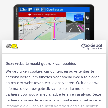
Deze website maakt gebruik van cookies
We gebruiken cookies om content en advertenties te
personaliseren, om functies voor social media te bieden
en om ons websiteverkeer te analyseren. Ook delen we
GPS Garmin
informatie over uw gebruik van onze site met onze
De Garmin GPS systemen hebben het grote voordeel dat
partners voor social media, adverteren en analyse. Deze
er voor elk type voertuig
partners kunnen deze gegevens combineren met andere
een specifiek systeem is met aangepast kaartmateriaal.
informatie die u aan ze heeft verstrekt of die ze hebben