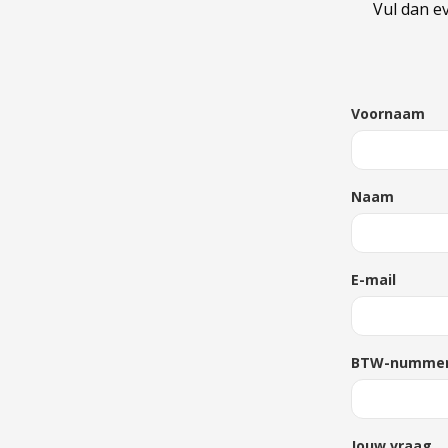
Vul dan e
Voornaam
Naam
E-mail
BTW-numme
Jouw vraag