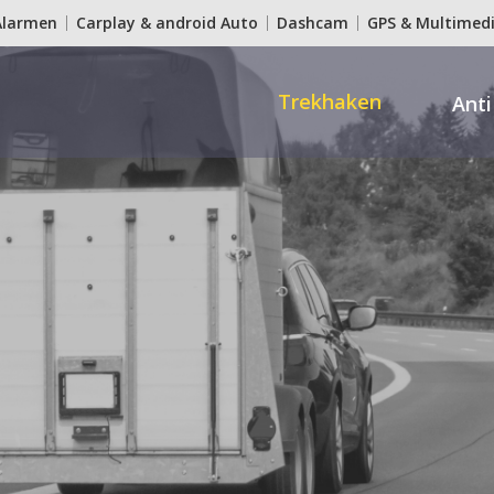
Alarmen
Carplay & android Auto
Dashcam
GPS & Multimed
tion
ie
Trekhaken
Anti
es