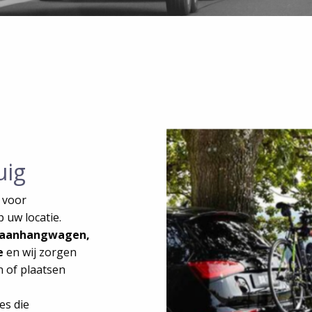
uig
t voor
 uw locatie.
, aanhangwagen,
e
en wij zorgen
 of plaatsen
es die